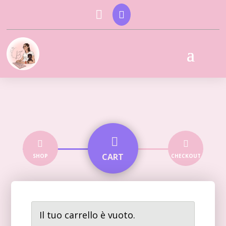





CART
SHOP
CHECKOUT
Il tuo carrello è vuoto.